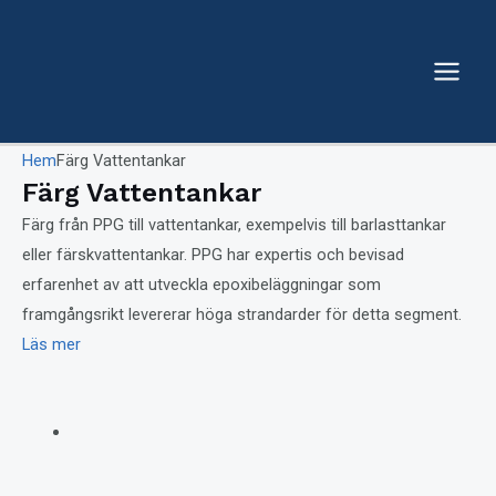
Hoppa
till
innehåll
Main
Menu
Hem
Färg Vattentankar
Färg Vattentankar
Färg från PPG till vattentankar, exempelvis till barlasttankar
eller färskvattentankar. PPG har expertis och bevisad
erfarenhet av att utveckla epoxibeläggningar som
framgångsrikt levererar höga strandarder för detta segment.
Läs mer