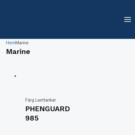
Hoppa
till
innehåll
Mai
Me
Hem
Marine
Marine
Färg Lasttankar
PHENGUARD
985